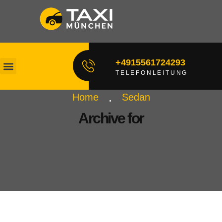
+4915561724293
TELEFONLEITUNG
Unsere Fahrer
Fahrt Buchen
Home
Sedan
Archive for